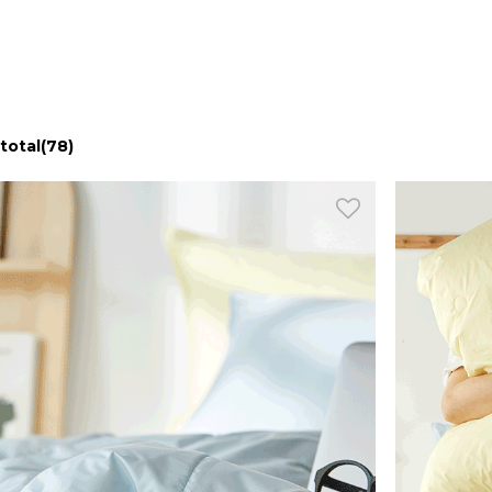
total
(78)