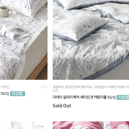
 디자인
세밀하고 정교한 펜과 붓터치로 그려낸 눈이 시원한 더데이 
2
리즈
SS/Q
더데이 알러지케어 세미인견 차렵이불 SS/Q
Sold Out