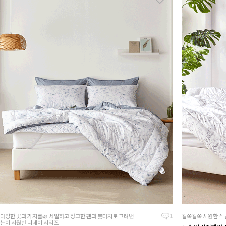
다양한 꽃과 가지를🌿 세밀하고 정교한 펜과 붓터치로 그려낸
길쭉길쭉 시원한 식
1
눈이 시원한 더데이 시리즈