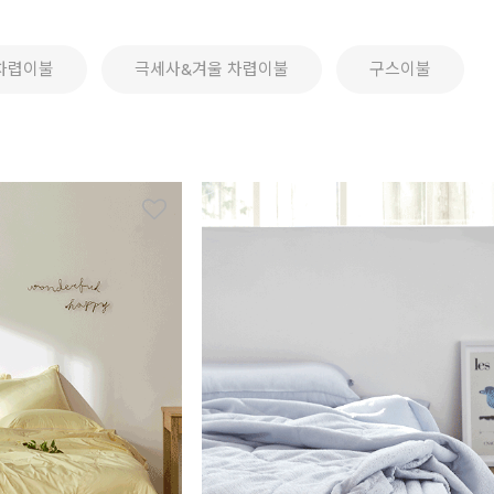
차렵이불
극세사&겨울 차렵이불
구스이불