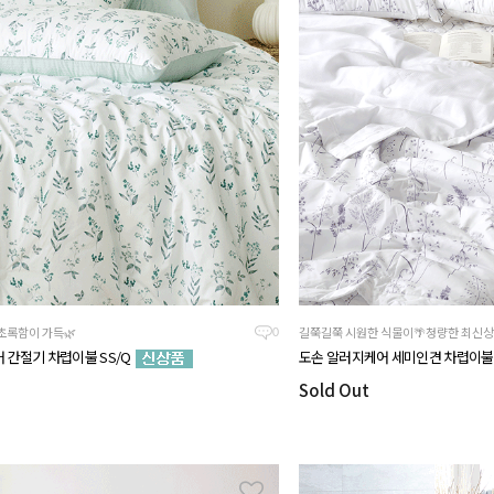
초록함이 가득🌿
길쭉길쭉 시원한 식물이🌴청량한 최신상
0
 간절기 차렵이불 SS/Q
도손 알러지케어 세미인견 차렵이불 
Sold Out