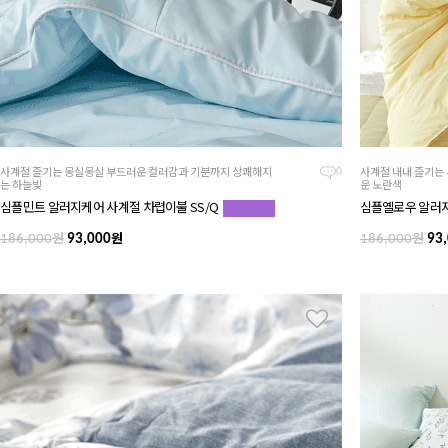
사계절 즐기는 몽실몽실 부드러운 컬러감과 기분까지 상쾌해지
사계절 내내 즐기는
0
는 하늘빛
운 노란색
심플민트 알러지케어 사계절 차렵이불 SS/Q
심플옐로우 알러지
원
원
원
186,000
93,000
186,000
93,