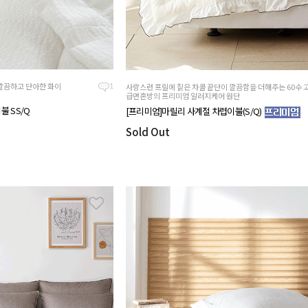
깔끔하고 단아한 화이
사랑스런 프릴에 짙은 차콜 끝단이 깔끔함을 더해주는 60수 
1
급면혼방의 프리미엄 알러지케어 원단
불 SS/Q
[프리미엄]마릴리 사계절 차렵이불(S/Q)
Sold Out