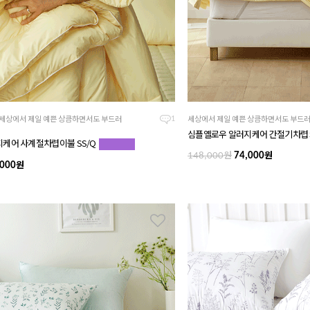
 세상에서 제일 예쁜 상큼하면서도 부드러
세상에서 제일 예쁜 상큼하면서도 부드
1
심플옐로우 알러지케어 간절기차렵 
케어 사계절차렵이불 SS/Q
원
원
148,000
74,000
원
000