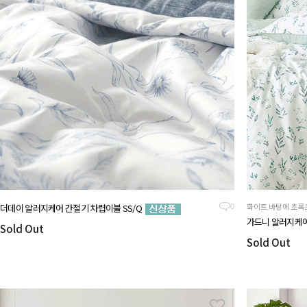
화이트 바탕에 초록
더데이 알러지케어 간절기 차렵이불 SS/Q
0
가드니 알러지케어
Sold Out
Sold Out