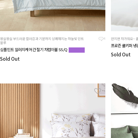
몽실몽실 부드러운 컬러감과 기분까지 상쾌해지는 하늘빛 민트
만지면 차가워요~ 
4
블루
프로즌 쿨키퍼 냉
심플민트 알러지케어 간절기 차렵이불 SS/Q
Sold Out
Sold Out