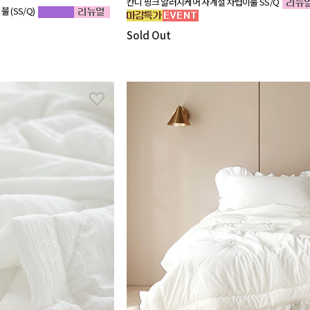
칸디 핑크 알러지케어 사계절 차렵이불 SS/Q
 (SS/Q)
Sold Out