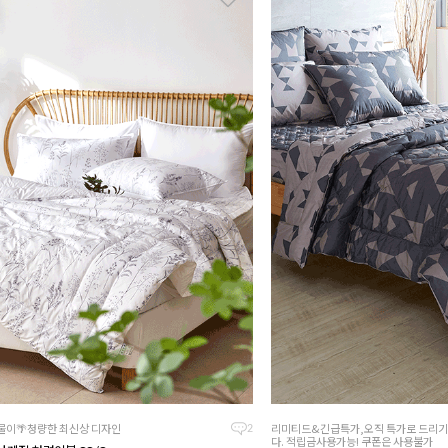
물이🌴청량한 최신상 디자인
리미티드&긴급특가,오직 특가로 드리기
2
다. 적립금사용가능! 쿠폰은 사용불가