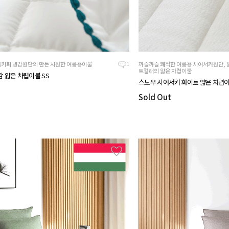
쿨키퍼 냉감원단의 만든 시원한 여름용이불
까슬까슬 쾌적한 여름용 시어서커원단, 
1
트컬러의 얇은 차렵이불
감 얇은 차렵이불 SS
스노우 시어서커 화이트 얇은 차렵이
Sold Out