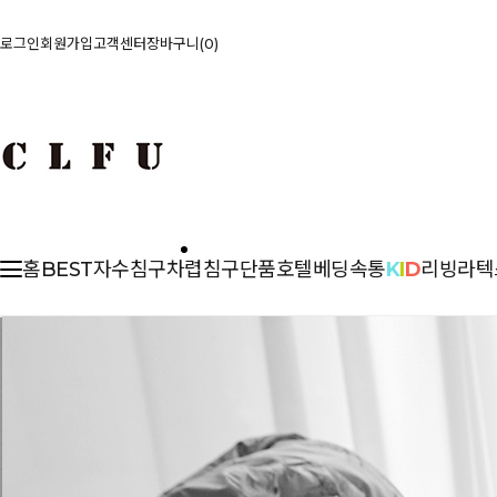
로그인
회원가입
고객센터
장바구니
0
홈
BEST
자수침구
차렵
침구단품
호텔베딩
속통
K
I
D
리빙
라텍