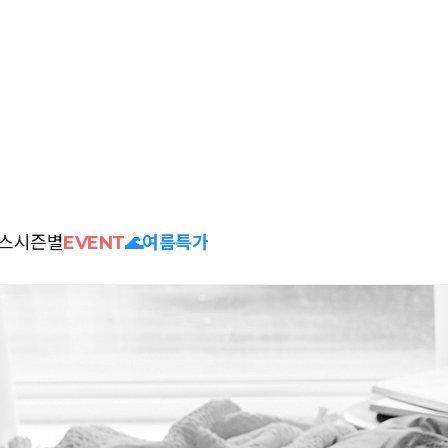
스
시즌별
EVENT
🌊여름특가