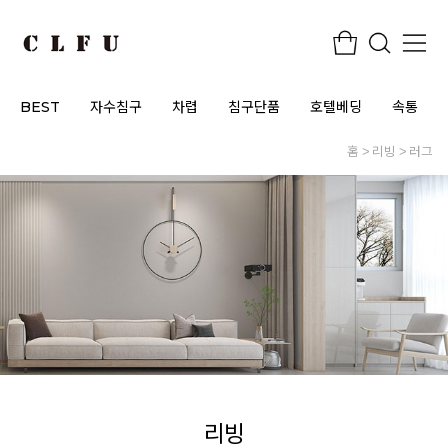
BEST
자수침구
차렵
침구단품
호텔베딩
속통
홈
리빙
러그
리빙