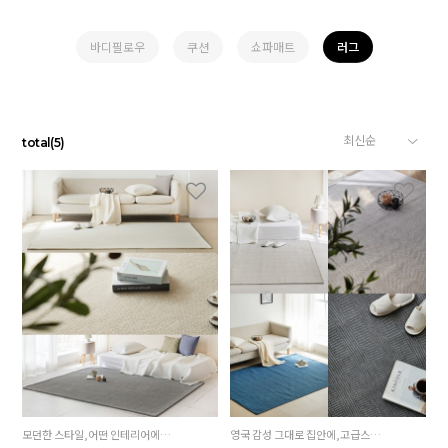
바디필로우
쿠션
쇼파매트
러그
total
(
5
)
모던한 스타일,어떤 인테리어에도 잘어울리는 러그
영국 감성 그대로 집안에,고급스러운 패턴으로 세련된 분위기 연출