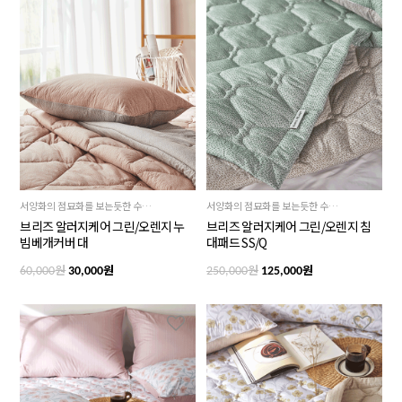
서양화의 점묘화를 보는듯한 수많은 붓터치로 완성한 독특한 질감~ 디테일이 살아있는 브리즈 베개커버, 2가지 컬러
서양화의 점묘화를 보는듯한 수많은 붓터치로 완성한 독특한 질감~ 디테일이 살아있는 브리즈 침대패드! 진베이지 배색 양면의 동일한 패턴으로 2배의 즐거움
브리즈 알러지케어 그린/오렌지 누
브리즈 알러지케어 그린/오렌지 침
빔베개커버 대
대패드 SS/Q
원
원
원
원
60,000
30,000
250,000
125,000