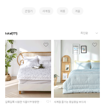
간절기
사계절
여름
겨울
total
(
171
)
길쭉길쭉 시원한 식물이🌴청량한 최신상 디자인
사계절 즐기는 몽실몽실 부드러운 컬러감과 기분까지 상쾌해지는 하늘빛
1