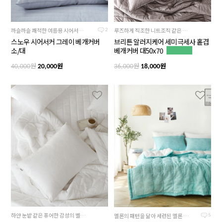
까슬까슬 쾌적한 여름용 시어서커원단, 차분하고 시크한 그레이컬러
루즈하게 직조한 니트조직 같은 브라운 톤의 알러지케어 원단과 녹아내릴듯 부드러운 크리미 하고 소프트한 모카베이지 컬러의 초극세사 안감의 양면-2way로 사용
2
스노우 시어서커 그레이 베개커버
브리튼 알러지케어 세미극세사 홑겹
소/대
베개커버 대50x70
원
원
원
원
40,000
20,000
36,000
18,000
하얀 눈밭 같은 퓨어한 감성의 벨벳처럼 부드러운 스노우 화이트! 털빠짐과 먼지날림이 적어 관리가 쉬운 3mm극세사
멜론의 패턴을 닮아 세련된 멜론 컬러의 여름침구
5