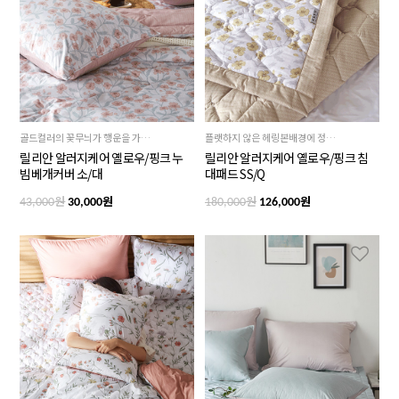
골드컬러의 꽃무늬가 행운을 가져다 줄 골든옐로우컬러와 사랑스러운 베이비핑크의 화사하면서도 경쾌한 느낌을 주는 핑크컬러, 2가지 사이즈
플랫하지 않은 헤링본배경에 정교하게 그려낸 플라워패턴으로,복을 부르는 골든옐로우 컬러와 상큼하고 경쾌한 핑크의 2가지컬러의 화사한 침대패드, 실물이 더 이뻐요
릴리안 알러지케어 옐로우/핑크 누
릴리안 알러지케어 옐로우/핑크 침
빔베개커버 소/대
대패드 SS/Q
원
원
원
원
43,000
30,000
180,000
126,000