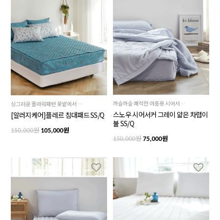
까슬까슬 쾌적한 여름용 시어서커원단, 차분하고 시크한 그레이컬러
싱그러운 플라워패턴 꽃밭에서 숙면하세요!
스노우 시어서커 그레이 얇은 차렵이
[알러지케어]플레르 침대패드 SS/Q
불 SS/Q
원
원
150,000
105,000
원
원
150,000
75,000