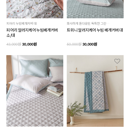
피어리 누빔베개커버 대
화사하게 톤다운된 독특한 그린블루의 사각도트패턴이 감각적인 스타일을 만들어 주는 트위니 베개커버
피어리 알러지케어 누빔베개커버
트위니 알러지케어 누빔 베개커버 대
소/대
원
원
원
원
43,000
30,000
60,000
30,000