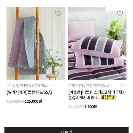
바이올렛 컬러와 은은하게 믹스된 그레이 컬러의 조화가 고급스러운 제품
디자이너가 선택한 컬러믹스, 산뜻한 컬러감
3
[알러지케어]플랑 패드 SS/Q
[겨울용]따뜻한 스키즈2 세미극세사
홑겹베개커버 (50...
원
원
180,000
126,000
원
원
30,000
9,900
더보기