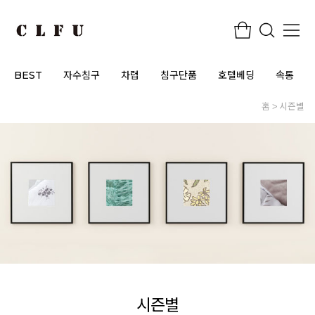
BEST
자수침구
차렵
침구단품
호텔베딩
속통
홈
시즌별
시즌별