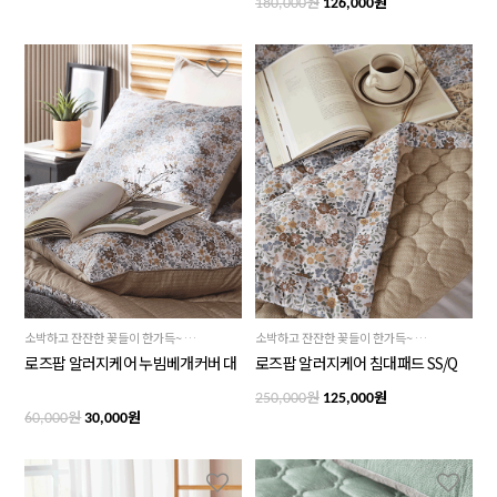
원
원
180,000
126,000
소박하고 잔잔한 꽃들이 한가득~ 오방색에서 파생된 톤다운된 색감으로 동화 속 옛날이야기가 생각날듯한 고전적이면서도 정이 가는 뉴클래식 패턴
소박하고 잔잔한 꽃들이 한가득~ 오방색에서 파생된 톤다운된 색감으로 동화 속 옛날이야기가 생각날듯한 고전적이면서도 정이 가는 뉴클래식 패턴
로즈팝 알러지케어 누빔베개커버 대
로즈팝 알러지케어 침대패드 SS/Q
원
원
250,000
125,000
원
원
60,000
30,000