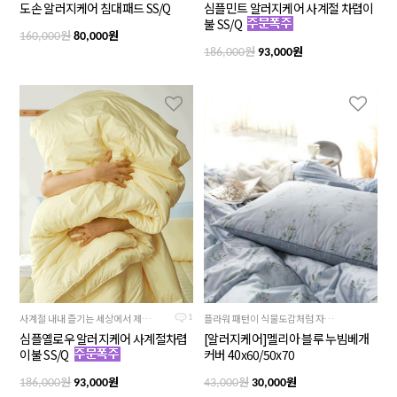
도손 알러지케어 침대패드 SS/Q
심플민트 알러지케어 사계절 차렵이
불 SS/Q
원
원
160,000
80,000
원
원
186,000
93,000
사계절 내내 즐기는 세상에서 제일 예쁜 상큼하면서도 부드러운 노란색
플라워 패턴이 식물도감처럼 자연스럽게 올라가있는 제품
1
심플옐로우 알러지케어 사계절차렵
[알러지케어]멜리아 블루 누빔베개
이불 SS/Q
커버 40x60/50x70
원
원
원
원
186,000
93,000
43,000
30,000