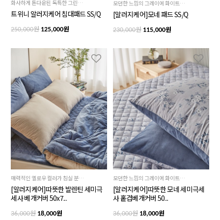
화사하게 톤다운된 독특한 그린블루의 사각도트패턴이 감각적인 스타일을 만들어 주는 트위니 침대패드 SS/Q
모던한 느낌의 그레이에 화이트와 그린플라워 모티브들이 포인트인 제품
트위니 알러지케어 침대패드 SS/Q
[알러지케어]모네 패드 SS/Q
원
원
원
원
250,000
125,000
230,000
115,000
매력적인 옐로우 컬러가 침실 분위기를 화사하게 바꿔주는 제품
모던한 느낌의 그레이에 화이트와 그린 플라워 모티브가 포인트인 제품
[알러지케어]따뜻한 발렌틴 세미극
[알러지케어]따뜻한 모네 세미극세
세사 베개커버 50x7...
사 홑겹베개커버 50...
원
원
원
원
36,000
18,000
36,000
18,000