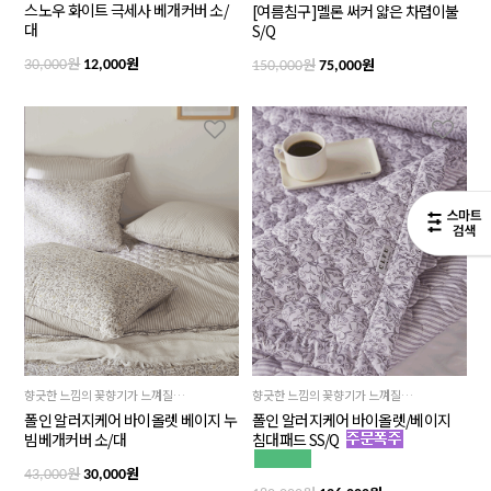
스노우 화이트 극세사 베개커버 소/
[여름침구]멜론 써커 얇은 차렵이불
대
S/Q
원
원
원
원
30,000
12,000
150,000
75,000
향긋한 느낌의 꽃향기가 느껴질듯한 감성적인 바이올렛, 달달한 캐러멜과 갓 내린 커피향이 연상되는 베이지컬러의 서로 다른 매력, 2가지 사이즈
향긋한 느낌의 꽃향기가 느껴질듯한 감성적인 바이올렛과 달달한 캐러멜과 갓 내린 커피향이 연상되는 베이지, 서로 다른 매력의 2가지 컬러
폴인 알러지케어 바이올렛 베이지 누
폴인 알러지케어 바이올렛/베이지
빔베개커버 소/대
침대패드 SS/Q
원
원
43,000
30,000