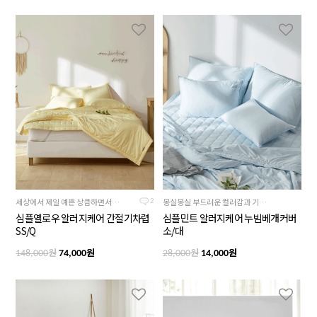
세상에서 제일 예쁜 상큼하면서도 부드러운 노란색
몽실몽실 부드러운 컬러감과 기분까지 상쾌해지는 하늘빛 민트블루
2
심플옐로우 알러지케어 간절기차렵
심플민트 알러지케어 누빔베개커버
SS/Q
소/대
원
원
원
원
148,000
74,000
28,000
14,000