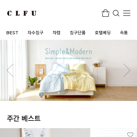
BEST
자수침구
차렵
침구단품
호텔베딩
속통
주간 베스트