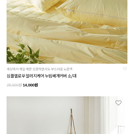
세상에서 제일 예쁜 상큼하면서도 부드러운 노란색
심플옐로우 알러지케어 누빔베개커버 소/대
원
원
28,000
14,000