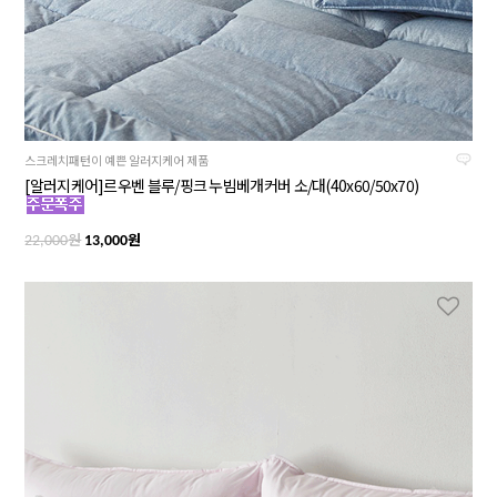
스크레치패턴이 예쁜 알러지케어 제품
[알러지케어]르우벤 블루/핑크 누빔베개커버 소/대(40x60/50x70)
원
원
22,000
13,000