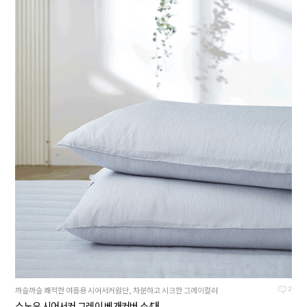
까슬까슬 쾌적한 여름용 시어서커원단, 차분하고 시크한 그레이컬러
2
스노우 시어서커 그레이 베개커버 소/대