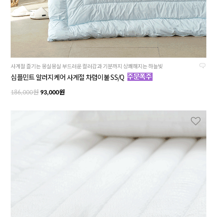
사계절 즐기는 몽실몽실 부드러운 컬러감과 기분까지 상쾌해지는 하늘빛
심플민트 알러지케어 사계절 차렵이불 SS/Q
원
원
186,000
93,000