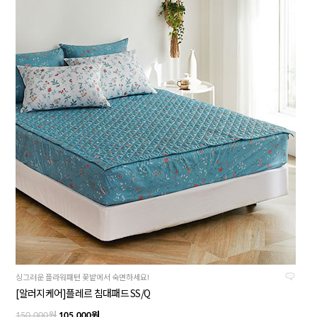
싱그러운 플라워패턴 꽃밭에서 숙면하세요!
[알러지케어]플레르 침대패드 SS/Q
원
원
150,000
105,000