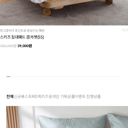
핑크컬러가 포인트로 돋보이는 패턴
3
스키즈 침대패드 겸 카펫(SS)
원
원
160,000
39,000
전체
신규
베스트
MD픽
키즈
온라인 기획상품
이벤트 진행상품