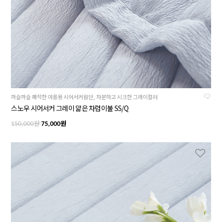
까슬까슬 쾌적한 여름용 시어서커원단, 차분하고 시크한 그레이컬러
스노우 시어서커 그레이 얇은 차렵이불 SS/Q
원
원
150,000
75,000