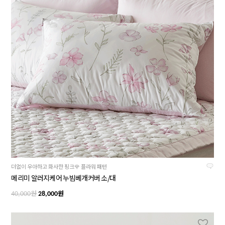
더없이 우아하고 화사한 핑크🌹 플라워 패턴
메리미 알러지케어 누빔베개커버 소/대
원
원
40,000
28,000