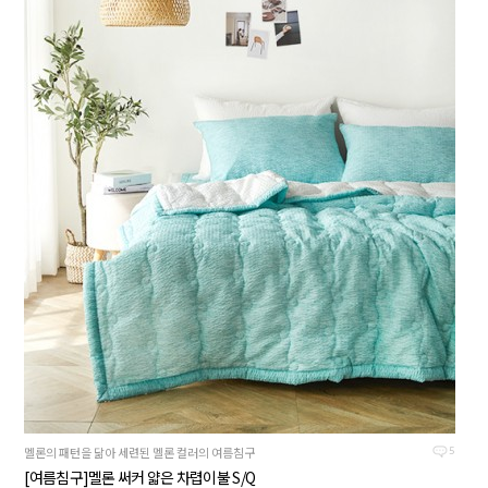
멜론의 패턴을 닮아 세련된 멜론 컬러의 여름침구
5
[여름침구]멜론 써커 얇은 차렵이불 S/Q