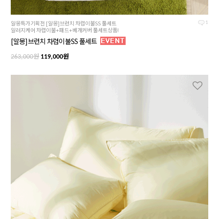
알몽특가기획전 [알몽]브런치 차렵이불SS 풀세트
1
알러지케어 차렵이불+패드+베개커버 풀세트상품!
[알몽]브런치 차렵이불SS 풀세트
원
원
263,000
119,000