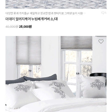
다양한 꽃과 가지를🌿 세밀하고 정교한 펜과 붓터치로 그려낸 눈이 시원한 더데이 시리즈
1
더데이 알러지케어 누빔베개커버 소/대
원
원
40,000
28,000