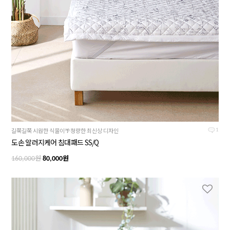
길쭉길쭉 시원한 식물이🌴청량한 최신상 디자인
1
도손 알러지케어 침대패드 SS/Q
원
원
160,000
80,000