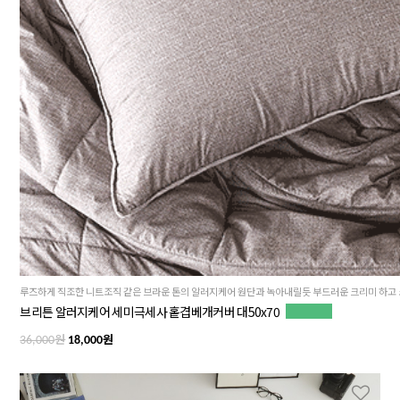
브리튼 알러지케어 세미극세사 홑겹베개커버 대50x70
원
원
36,000
18,000