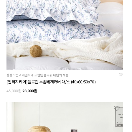
정성스럽고 세밀하게 표현된 플라워 패턴의 제품
[알러지케어]플로린 누빔베개커버 대/소 (40x60/50x70)
원
원
46,000
23,000