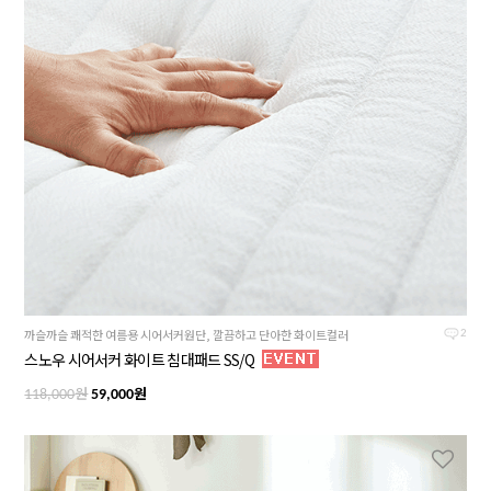
까슬까슬 쾌적한 여름용 시어서커원단, 깔끔하고 단아한 화이트컬러
2
스노우 시어서커 화이트 침대패드 SS/Q
원
원
118,000
59,000