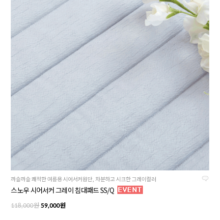
까슬까슬 쾌적한 여름용 시어서커원단, 차분하고 시크한 그레이컬러
스노우 시어서커 그레이 침대패드 SS/Q
원
원
118,000
59,000