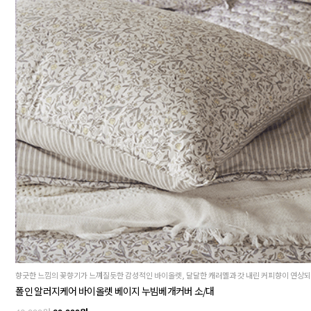
폴인 알러지케어 바이올렛 베이지 누빔베개커버 소/대