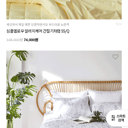
세상에서 제일 예쁜 상큼하면서도 부드러운 노란색
2
심플옐로우 알러지케어 간절기차렵 SS/Q
원
원
148,000
74,000