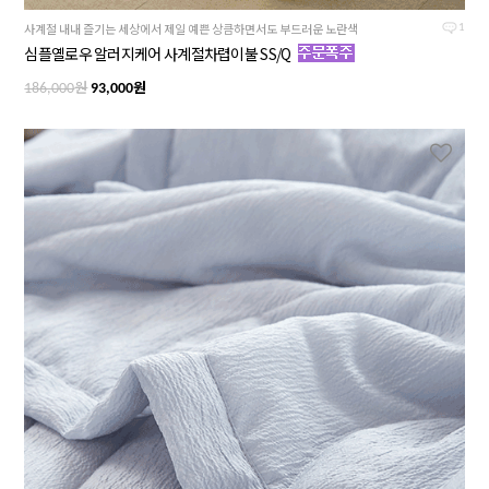
사계절 내내 즐기는 세상에서 제일 예쁜 상큼하면서도 부드러운 노란색
1
심플옐로우 알러지케어 사계절차렵이불 SS/Q
원
원
186,000
93,000