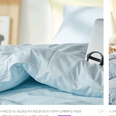
사계절 즐기는 몽실몽실 부드러운 컬러감과 기분까지 상쾌해지는 하늘빛
스크레
0