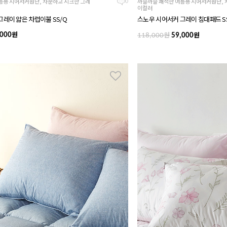
름용 시어서커원단, 차분하고 시크한 그레
까슬까슬 쾌적한 여름용 시어서커원단, 
0
이컬러
그레이 얇은 차렵이불 SS/Q
스노우 시어서커 그레이 침대패드 S
원
원
원
000
118,000
59,000