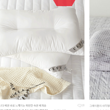
니다 베면 바로 느껴지는 목편한 숙면 베개솜
그레이톤의 사각형
28