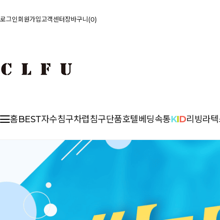
로그인
회원가입
고객센터
장바구니
0
홈
BEST
자수침구
차렵
침구단품
호텔베딩
속통
K
I
D
리빙
라텍