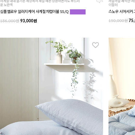
사계절 내내 즐기는 세상에서 제일 예쁜 상큼하면서도 부드러
까슬까슬 쾌적한 여
1
운 노란색
이컬러
심플옐로우 알러지케어 사계절차렵이불 SS/Q
스노우 시어서커 
원
원
원
150,000
75,
186,000
93,000