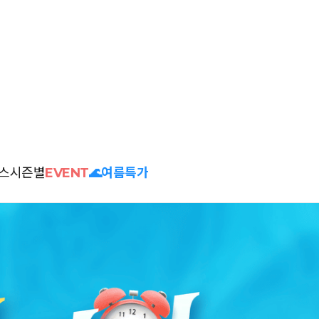
스
시즌별
EVENT
🌊여름특가