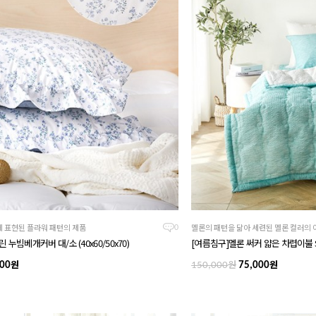
 표현된 플라워 패턴의 제품
멜론의 패턴을 닮아 세련된 멜론 컬러의
0
누빔베개커버 대/소 (40x60/50x70)
[여름침구]멜론 써커 얇은 차렵이불 
원
원
원
00
150,000
75,000