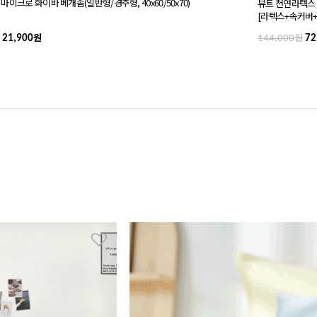
 마이크로 화이바 베개솜(일반형/경추형, 40x60/50x70)
뷰트 천연라텍스 
[라텍스+속커버
원
원
21,900
144,000
72