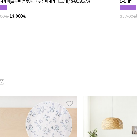
지케어]르우벤 블루/핑크 누빔베개커버 소/대(40x60/50x70)
1+1 데일리
원
원
원
000
13,000
35,900
품