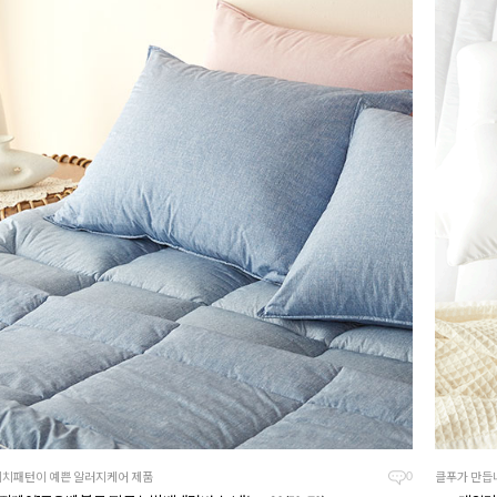
치패턴이 예쁜 알러지케어 제품
클푸가 만듭
0