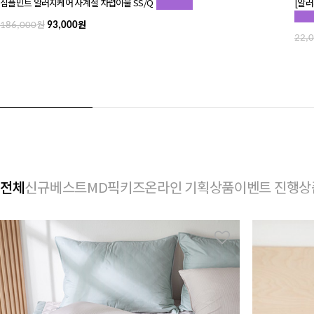
심플민트 알러지케어 사계절 차렵이불 SS/Q
[알러
원
원
186,000
93,000
22,
전체
신규
베스트
MD픽
키즈
온라인 기획상품
이벤트 진행상