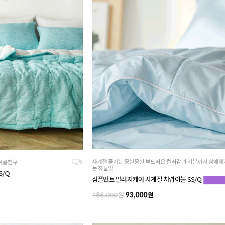
사계절 즐기는 몽실몽실 부드러운 컬러감과 기분까지 상쾌해
 여름침구
5
는 하늘빛
S/Q
심플민트 알러지케어 사계절 차렵이불 SS/Q
원
원
186,000
93,000