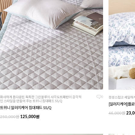
화사하게 톤다운된 독특한 그린블루의 사각도트패턴이 감각적
정성스럽고 세밀하게
0
인 스타일을 만들어 주는 트위니 침대패드 SS/Q
[알러지케어]플로린 
트위니 알러지케어 침대패드 SS/Q
원
46,000
23,0
원
원
250,000
125,000