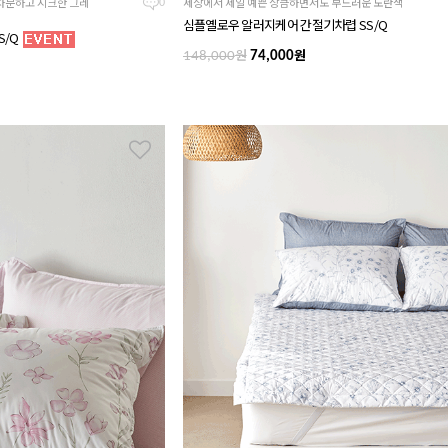
차분하고 시크한 그레
세상에서 제일 예쁜 상큼하면서도 부드러운 노란색
0
심플옐로우 알러지케어 간절기차렵 SS/Q
S/Q
원
원
148,000
74,000