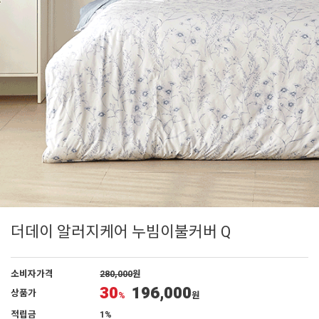
더데이 알러지케어 누빔이불커버 Q
소비자가격
280,000
원
30
196,000
상품가
%
원
적립금
1%