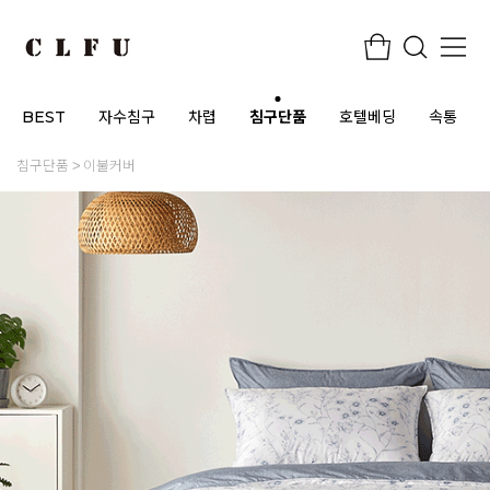
BEST
자수침구
차렵
침구단품
호텔베딩
속통
침구단품
이불커버