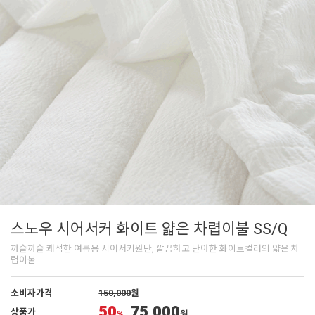
스노우 시어서커 화이트 얇은 차렵이불 SS/Q
까슬까슬 쾌적한 여름용 시어서커원단, 깔끔하고 단아한 화이트컬러의 얇은 차
렵이불
소비자가격
150,000
원
50
75,000
상품가
%
원