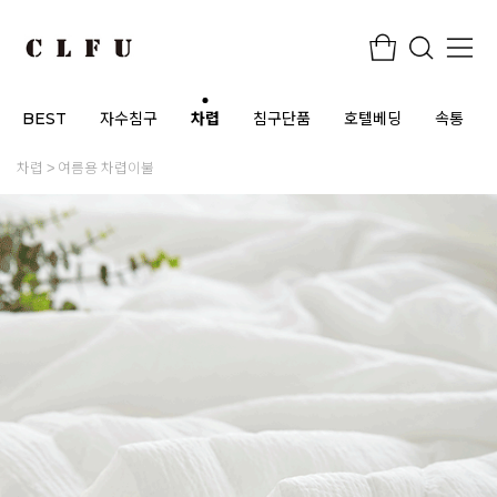
BEST
자수침구
차렵
침구단품
호텔베딩
속통
차렵
여름용 차렵이불