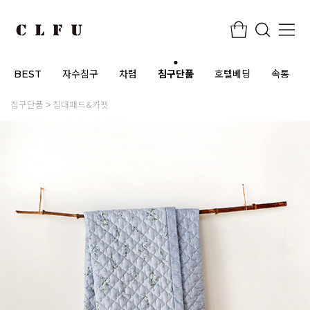
BEST
자수침구
차렵
침구단품
호텔베딩
속통
침구단품
침대패드&카펫