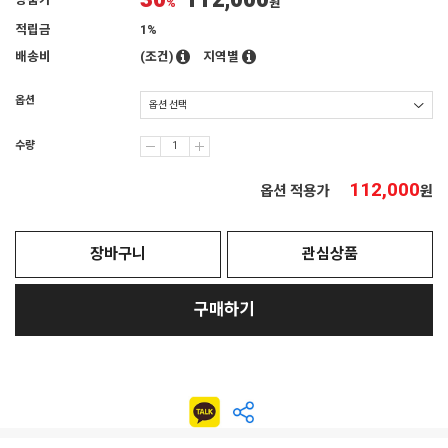
30
112,000
상품가
%
원
적립금
1%
배송비
(조건)
지역별
옵션
수량
112,000
옵션 적용가
원
장바구니
관심상품
구매하기