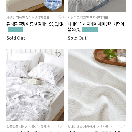
🧊냉감 가득한 듀라론냉감패드로 시원하게
세밀하고 정교한 펜과 붓터치로 그려낸 눈이 시원한 더데이 시리즈
1
듀라론 쿨링 여름 냉감패드 SS,Q,KK
더데이 알러지케어 세미인견 차렵이
불 SS/Q
Sold Out
Sold Out
길쭉길쭉 시원한 식물이🌴청량한 최신상 디자인
열대야에도 시원하게! 대한민국 여름밤을 위한 쿨키퍼 냉감 3중직 침대패드
2
1