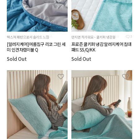
만지면 차가워요~ 쿨키퍼 냉감원단으로 만든 시원한 여름 침대패드
텍스쳐 패턴으로서 솔리드 느낌의 깔끔한 이미지를 선호하는분들께 만족감을 주는 제품입니다
3
프로즌 쿨키퍼 냉감 알러지케어 침대
[알러지케어]여름침구 리코 그린 세
패드 SS/Q/KK
미 인견차렵이불 Q
Sold Out
Sold Out