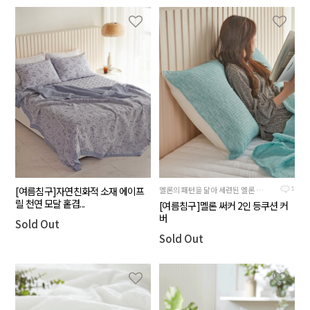
[여름침구]자연친화적 소재 에이프
멜론의 패턴을 닮아 세련된 멜론 컬러의 여름침구
1
릴 천연 모달 홑겹...
[여름침구]멜론 써커 2인 등쿠션 커
버
Sold Out
Sold Out