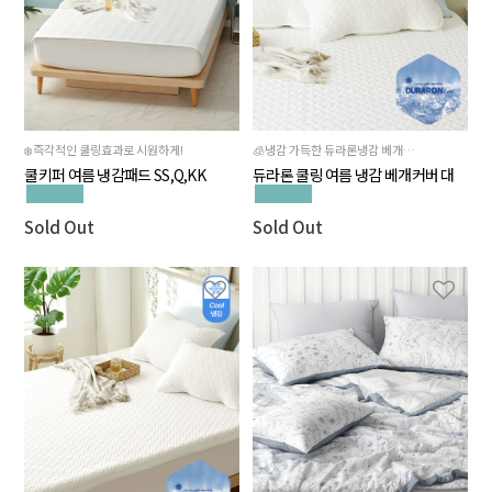
❄️즉각적인 쿨링효과로 시원하게!
🧊냉감 가득한 듀라론냉감 베개커버로 시원하게
쿨키퍼 여름 냉감패드 SS,Q,KK
듀라론 쿨링 여름 냉감 베개커버 대
Sold Out
Sold Out