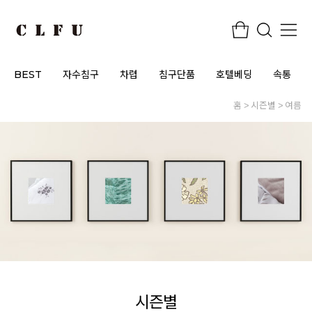
BEST
자수침구
차렵
침구단품
호텔베딩
속통
홈
시즌별
여름
시즌별