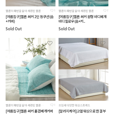
멜론의 패턴을 닮아 세련된 멜론 컬러의 여름침구
멜론의 패턴을 닮아 세련된 멜론 컬러의 여름침구
1
2
[여름침구]멜론 써커 2인 등쿠션(솜
[여름침구]멜론 써커 원형 바디베개
+커버)
바디필로우(솜+커...
Sold Out
Sold Out
멜론의 패턴을 닮아 세련된 멜론 컬러의 여름침구
쓰임새 다양한 워싱스프레드
1
[여름침구]멜론 써커 홑겹베개커버
[알러지케어]고열워싱으로 한결 부