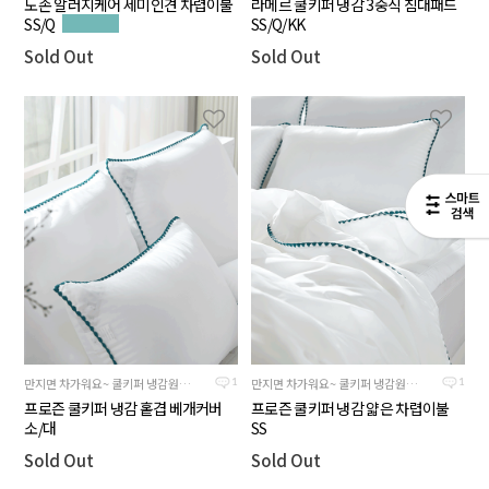
도손 알러지케어 세미인견 차렵이불
라메르 쿨키퍼 냉감 3중직 침대패드
SS/Q
SS/Q/KK
Sold Out
Sold Out
만지면 차가워요~ 쿨키퍼 냉감원단으로 만든 시원한 베개커버
만지면 차가워요~ 쿨키퍼 냉감원단의 만든 시원한 여름용이불
1
1
프로즌 쿨키퍼 냉감 홑겹 베개커버
프로즌 쿨키퍼 냉감 얇은 차렵이불
소/대
SS
Sold Out
Sold Out