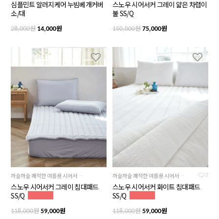
심플민트 알러지케어 누빔베개커버
스노우 시어서커 그레이 얇은 차렵이
소/대
불 SS/Q
원
원
원
원
28,000
14,000
150,000
75,000
까슬까슬 쾌적한 여름용 시어서커원단, 차분하고 시크한 그레이컬러
까슬까슬 쾌적한 여름용 시어서커원단, 깔끔하고 단아한 화이트컬러
2
스노우 시어서커 그레이 침대패드
스노우 시어서커 화이트 침대패드
SS/Q
SS/Q
원
원
원
원
118,000
59,000
118,000
59,000