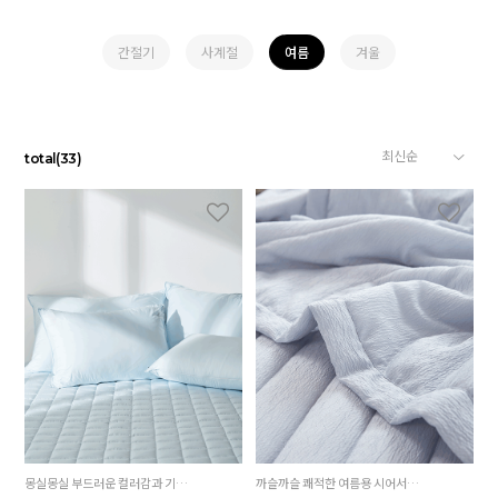
간절기
사계절
여름
겨울
total
(
33
)
몽실몽실 부드러운 컬러감과 기분까지 상쾌해지는 하늘빛 민트블루
까슬까슬 쾌적한 여름용 시어서커원단, 차분하고 시크한 그레이컬러