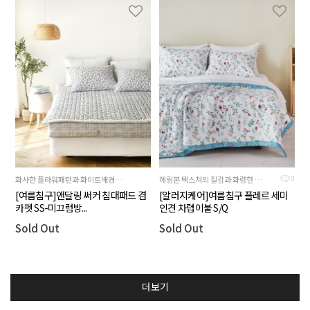
화사한 플라워패턴과 화이트배경이 어우러져진 제품
헤링본 텍스쳐의 질감과 화령한 플라워 패턴이 대비되는 컬러감으로 싱그러운 느낌을 주는 제품입니다.
3
[여름침구]앤달링 써커 침대패드 겸
[알러지케어]여름침구 플레르 세미
카펫 SS-미끄럼방...
인견 차렵이불 S/Q
Sold Out
Sold Out
더보기