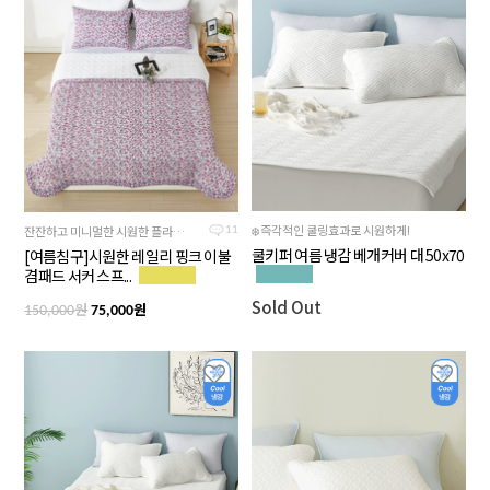
❄️즉각적인 쿨링효과로 시원하게!
잔잔하고 미니멀한 시원한 플라워 패턴으로 화사한 계절감을 느끼실수 있는 제품입니다.
11
쿨키퍼 여름 냉감 베개커버 대 50x70
[여름침구]시원한 레일리 핑크 이불
겸패드 서커 스프...
Sold Out
원
원
150,000
75,000