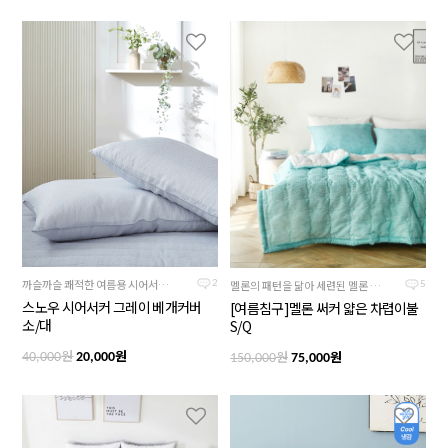
까슬까슬 쾌적한 여름용 시어서커원단, 차분하고 시크한 그레이컬러
멜론의 패턴을 닮아 세련된 멜론 컬러의 여름침구
2
5
스노우 시어서커 그레이 베개커버
[여름침구]멜론 써커 얇은 차렵이불
소/대
S/Q
원
원
원
원
40,000
20,000
150,000
75,000