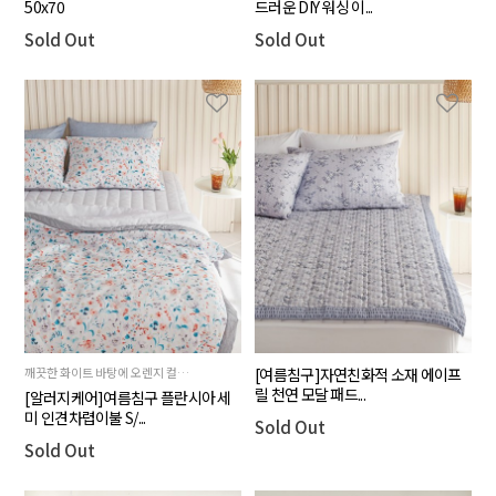
50x70
드러운 DIY 워싱 이...
Sold Out
Sold Out
깨끗한 화이트 바탕에 오렌지 컬러의 플라워
[여름침구]자연친화적 소재 에이프
릴 천연 모달 패드...
[알러지케어]여름침구 플란시아 세
미 인견차렵이불 S/...
Sold Out
Sold Out