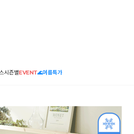
스
시즌별
EVENT
🌊여름특가