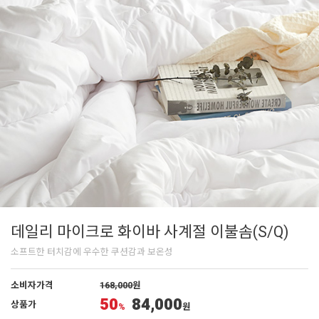
데일리 마이크로 화이바 사계절 이불솜(S/Q)
소프트한 터치감에 우수한 쿠션감과 보온성
소비자가격
168,000
원
50
84,000
상품가
%
원