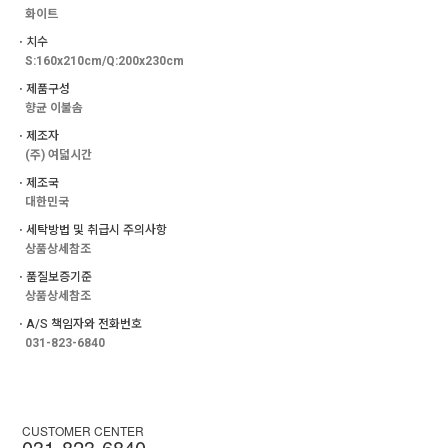
화이트
ㆍ치수
S:160x210cm/Q:200x230cm
ㆍ제품구성
향균 이불솜
ㆍ제조자
(주) 여덟시간
ㆍ제조국
대한민국
ㆍ세탁방법 및 취급시 주의사항
상품상세참조
ㆍ품질보증기준
상품상세참조
ㆍA/S 책임자와 전화번호
031-823-6840
CUSTOMER CENTER
031-823-6840