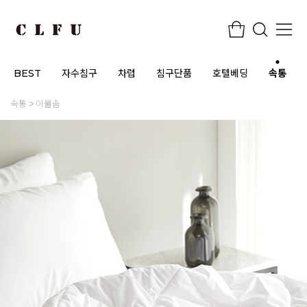
BEST
자수침구
차렵
침구단품
호텔베딩
속통
속통
이불솜