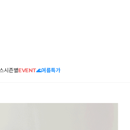
스
시즌별
EVENT
🌊여름특가