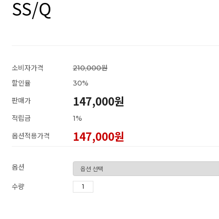
SS/Q
소비자가격
210,000원
할인율
30
%
147,000원
판매가
적립금
1%
147,000
원
옵션적용가격
옵션
수량