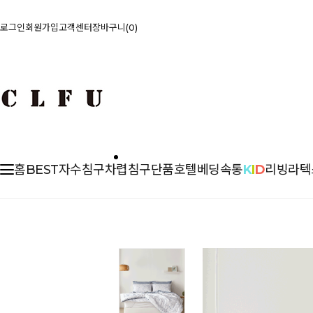
로그인
회원가입
고객센터
장바구니
0
홈
BEST
자수침구
차렵
침구단품
호텔베딩
속통
K
I
D
리빙
라텍