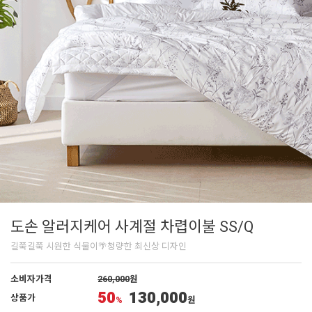
도손 알러지케어 사계절 차렵이불 SS/Q
길쭉길쭉 시원한 식물이🌴청량한 최신상 디자인
소비자가격
260,000
원
50
130,000
상품가
%
원