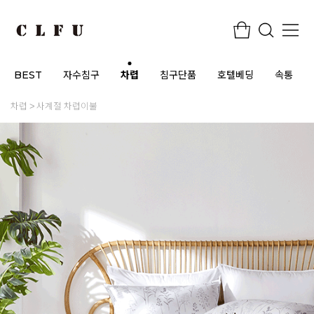
BEST
자수침구
차렵
침구단품
호텔베딩
속통
차렵
사계절 차렵이불