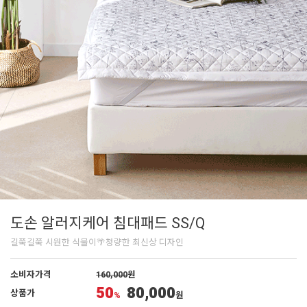
도손 알러지케어 침대패드 SS/Q
길쭉길쭉 시원한 식물이🌴청량한 최신상 디자인
소비자가격
160,000
원
50
80,000
상품가
%
원