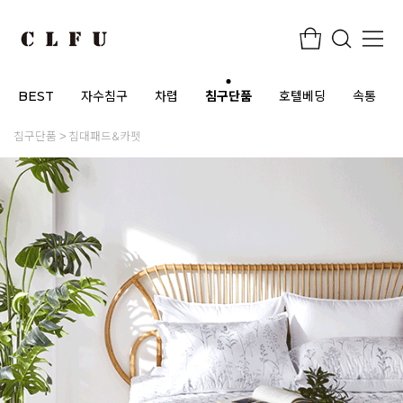
BEST
자수침구
차렵
침구단품
호텔베딩
속통
침구단품
침대패드&카펫