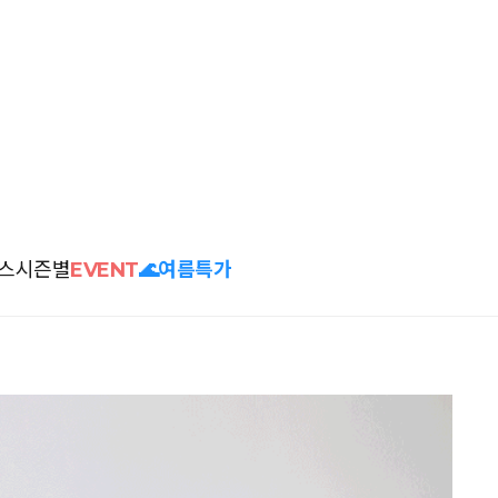
스
시즌별
EVENT
🌊여름특가