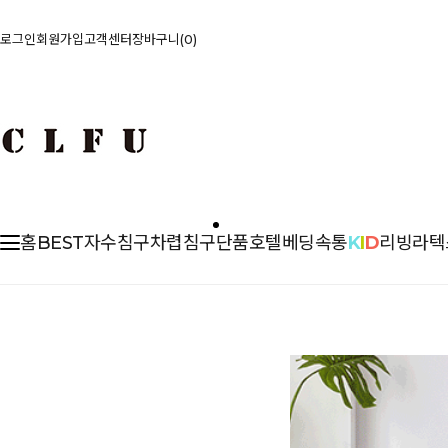
로그인
회원가입
고객센터
장바구니
0
홈
BEST
자수침구
차렵
침구단품
호텔베딩
속통
K
I
D
리빙
라텍