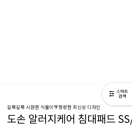
길쭉길쭉 시원한 식물이🌴청량한 최신상 디자인
도손 알러지케어 침대패드 SS