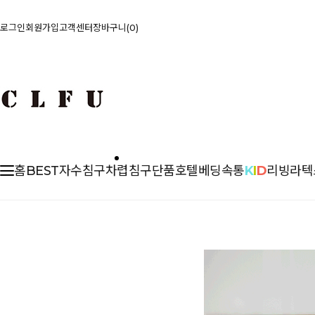
로그인
회원가입
고객센터
장바구니
0
홈
BEST
자수침구
차렵
침구단품
호텔베딩
속통
K
I
D
리빙
라텍