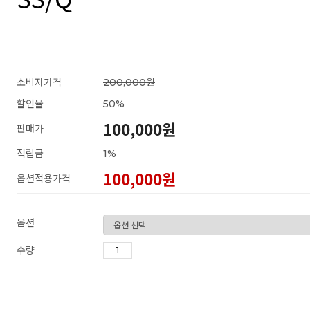
소비자가격
200,000원
할인율
50
%
100,000원
판매가
적립금
1%
100,000
원
옵션적용가격
옵션
수량