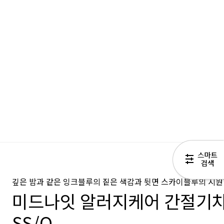
깊은 밤과 같은 잉크블루의 짙은 색감과 뒷면 스카이블루의 시
미드나잇 알러지케어 간절기
SS/Q