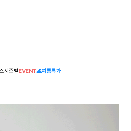
스
시즌별
EVENT
🌊여름특가