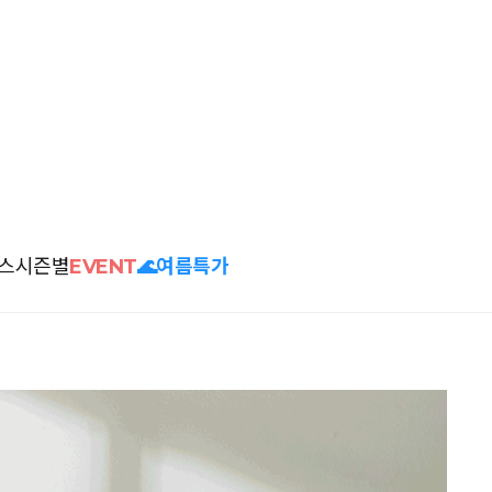
스
시즌별
EVENT
🌊여름특가