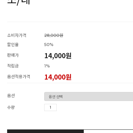
소비자가격
28,000원
할인율
50
%
14,000원
판매가
적립금
1%
14,000
원
옵션적용가격
옵션
수량