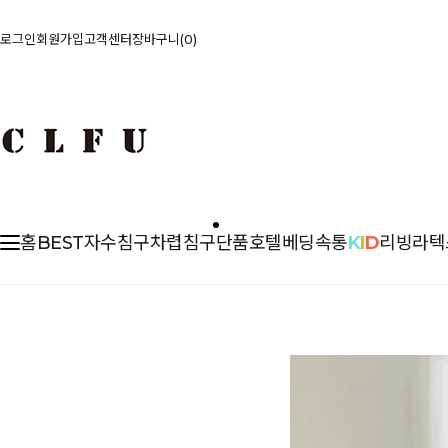
로그인
회원가입
고객센터
장바구니
0
홈
BEST
자수침구
차렵
침구단품
호텔베딩
속통
K
I
D
리빙
라텍