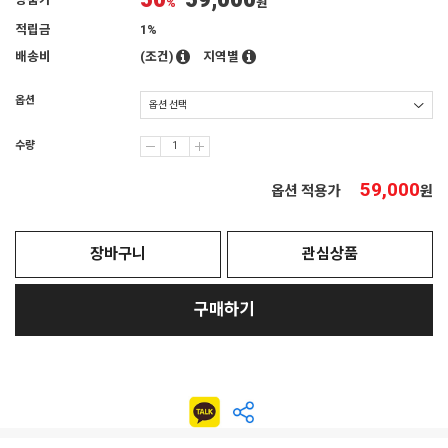
50
59,000
상품가
%
원
적립금
1%
배송비
(조건)
지역별
옵션
수량
59,000
옵션 적용가
원
장바구니
관심상품
구매하기