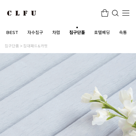
BEST
자수침구
차렵
침구단품
호텔베딩
속통
침구단품
침대패드&카펫