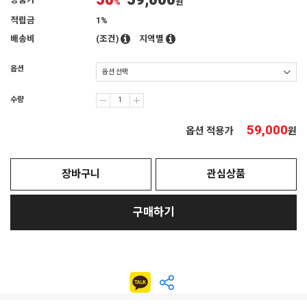
50
59,000
상품가
%
원
적립금
1%
배송비
(조건)
지역별
옵션
수량
59,000
옵션 적용가
원
장바구니
관심상품
구매하기