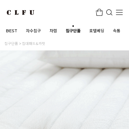
BEST
자수침구
차렵
침구단품
호텔베딩
속통
침구단품
침대패드&카펫