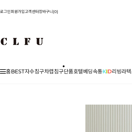
로그인
회원가입
고객센터
장바구니
0
홈
BEST
자수침구
차렵
침구단품
호텔베딩
속통
K
I
D
리빙
라텍