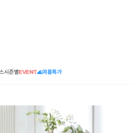
스
시즌별
EVENT
🌊여름특가