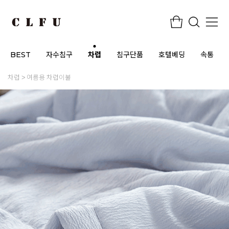
BEST
자수침구
차렵
침구단품
호텔베딩
속통
차렵
여름용 차렵이불