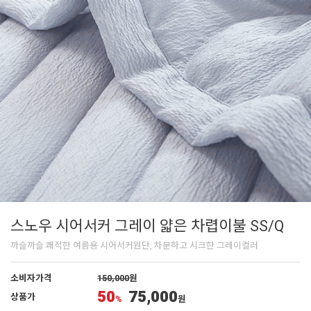
스노우 시어서커 그레이 얇은 차렵이불 SS/Q
까슬까슬 쾌적한 여름용 시어서커원단, 차분하고 시크한 그레이컬러
소비자가격
150,000
원
50
75,000
상품가
%
원