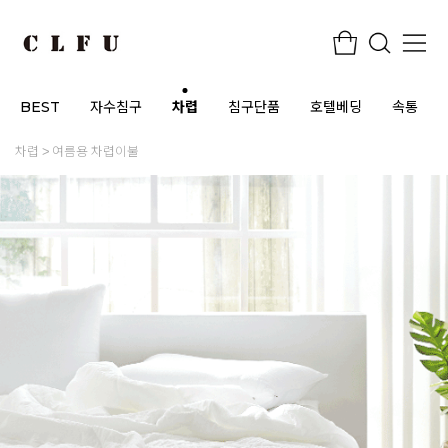
BEST
자수침구
차렵
침구단품
호텔베딩
속통
차렵
여름용 차렵이불