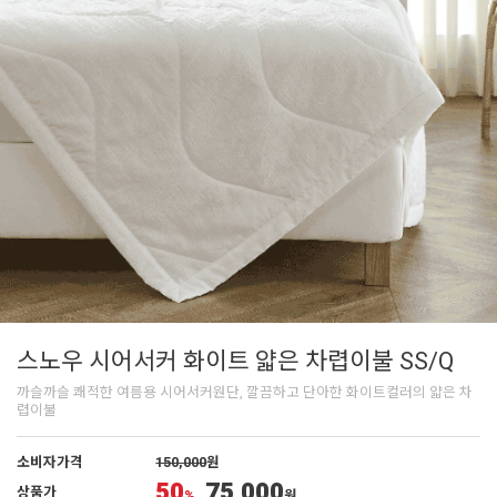
스노우 시어서커 화이트 얇은 차렵이불 SS/Q
까슬까슬 쾌적한 여름용 시어서커원단, 깔끔하고 단아한 화이트컬러의 얇은 차
렵이불
소비자가격
150,000
원
50
75,000
상품가
%
원