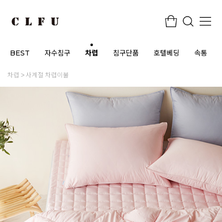
BEST
자수침구
차렵
침구단품
호텔베딩
속통
차렵
사계절 차렵이불