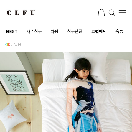
BEST
자수침구
차렵
침구단품
호텔베딩
속통
K
I
D
알몽