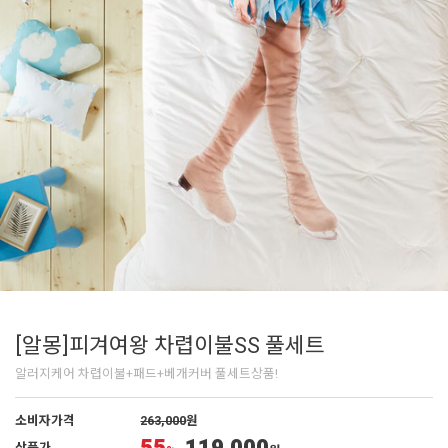
[알몽]피겨여왕 차렵이불SS 풀세트
알러지케어 차렵이불+패드+베개커버 풀세트상품!
소비자가격
263,000
원