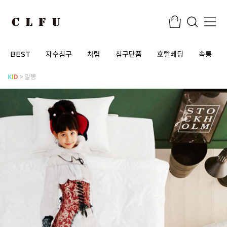
BEST
자수침구
차렵
침구단품
호텔베딩
속통
K
I
D
알몽