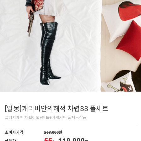
[알몽]캐리비안의해적 차렵SS 풀세트
알러지케어 차렵이불+패드+베개커버 풀세트상품!
소비자가격
263,000
원