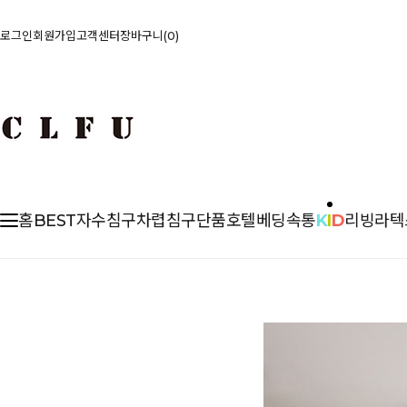
로그인
회원가입
고객센터
장바구니
0
홈
BEST
자수침구
차렵
침구단품
호텔베딩
속통
K
I
D
리빙
라텍