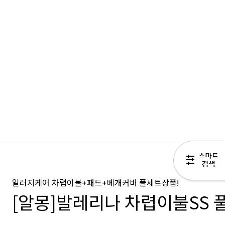
알러지케어 차렵이불+패드+베개커버 풀세트상품!
[알몽]발레리나 차렵이불SS 