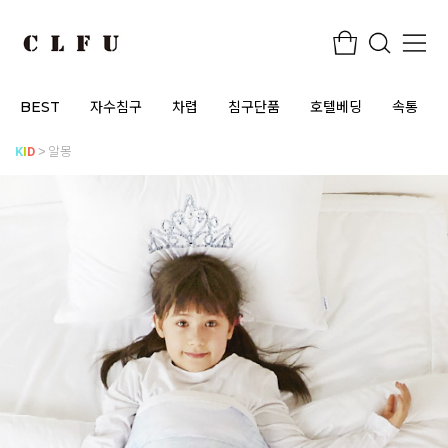
BEST
자수침구
차렵
침구단품
호텔베딩
속통
K
I
D
알몽