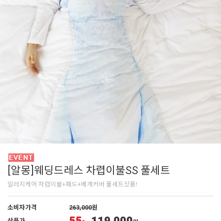
[알몽]웨딩드레스 차렵이불SS 풀세트
알러지케어 차렵이불+패드+베개커버 풀세트상품!
소비자가격
263,000
원