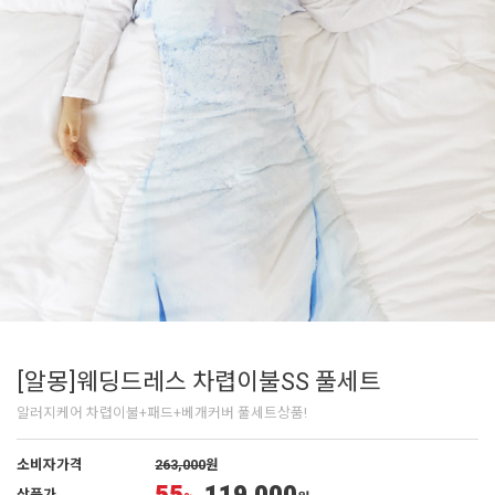
[알몽]웨딩드레스 차렵이불SS 풀세트
알러지케어 차렵이불+패드+베개커버 풀세트상품!
소비자가격
263,000
원