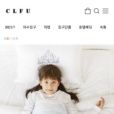
BEST
자수침구
차렵
침구단품
호텔베딩
속통
K
I
D
알몽