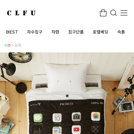
BEST
자수침구
차렵
침구단품
호텔베딩
속통
K
I
D
알몽