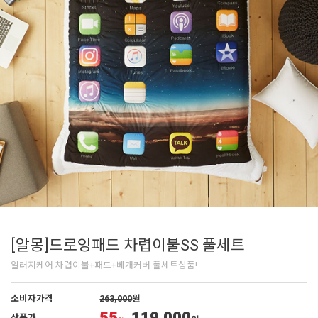
[알몽]드로잉패드 차렵이불SS 풀세트
알러지케어 차렵이불+패드+베개커버 풀세트상품!
소비자가격
263,000
원