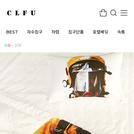
BEST
자수침구
차렵
침구단품
호텔베딩
속통
K
I
D
알몽