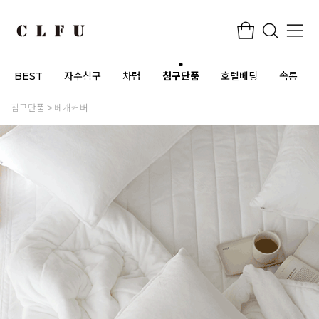
BEST
자수침구
차렵
침구단품
호텔베딩
속통
침구단품
베개커버