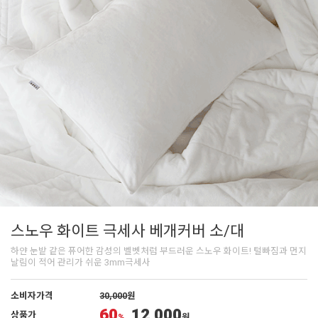
스노우 화이트 극세사 베개커버 소/대
하얀 눈밭 같은 퓨어한 감성의 벨벳처럼 부드러운 스노우 화이트! 털빠짐과 먼지
날림이 적어 관리가 쉬운 3mm극세사
소비자가격
30,000
원
60
12,000
상품가
%
원