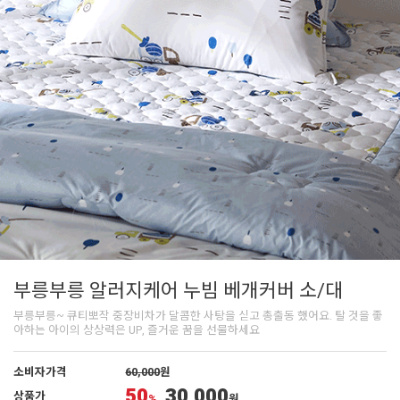
부릉부릉 알러지케어 누빔 베개커버 소/대
부릉부릉~ 큐티뽀작 중장비차가 달콤한 사탕을 싣고 총출동 했어요. 탈 것을 좋
아하는 아이의 상상력은 UP, 즐거운 꿈을 선물하세요
소비자가격
60,000
원
50
30,000
상품가
%
원