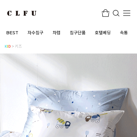
BEST
자수침구
차렵
침구단품
호텔베딩
속통
K
I
D
키즈