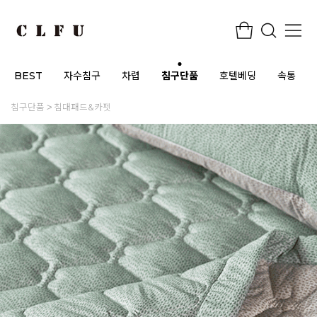
BEST
자수침구
차렵
침구단품
호텔베딩
속통
침구단품
침대패드&카펫