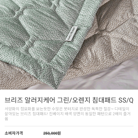
브리즈 알러지케어 그린/오렌지 침대패드 SS/Q
서양화의 점묘화를 보는듯한 수많은 붓터치로 완성한 독특한 질감~ 디테일이
살아있는 브리즈 침대패드! 진베이지 배색 양면의 동일한 패턴으로 2배의 즐거
움
소비자가격
250,000
원