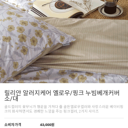
릴리안 알러지케어 옐로우/핑크 누빔베개커버
소/대
골드컬러의 꽃무늬가 행운을 가져다 줄 골든옐로우컬러와 사랑스러운 베이비핑
크의 화사하면서도 경쾌한 느낌을 주는 핑크컬러, 2가지 사이즈
소비자가격
43,000
원