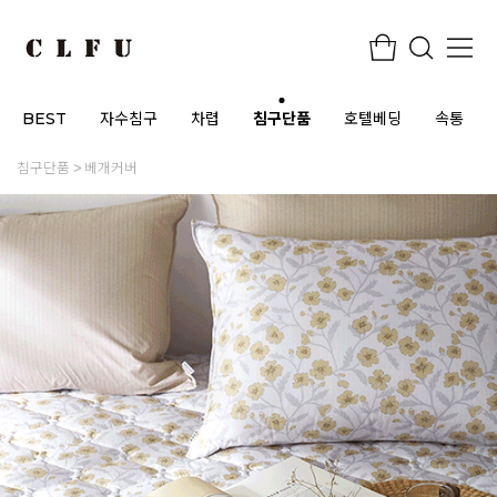
BEST
자수침구
차렵
침구단품
호텔베딩
속통
침구단품
베개커버