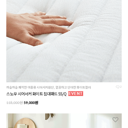
까슬까슬 쾌적한 여름용 시어서커원단, 깔끔하고 단아한 화이트컬러
2
스노우 시어서커 화이트 침대패드 SS/Q
원
원
118,000
59,000