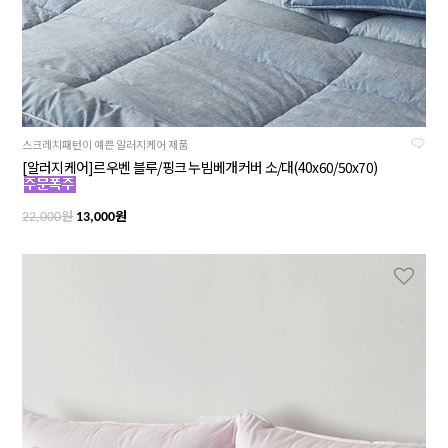
스크레치패턴이 예쁜 알러지케어 제품
[알러지케어]르우벤 블루/핑크 누빔베개커버 소/대(40x60/50x70)
원
원
22,000
13,000