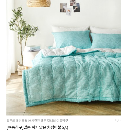
멜론의 패턴을 닮아 세련된 멜론 컬러의 여름침구
5
[여름침구]멜론 써커 얇은 차렵이불 S/Q