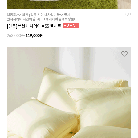
알몽특가기획전 [알몽]브런치 차렵이불SS 풀세트
1
알러지케어 차렵이불+패드+베개커버 풀세트상품!
[알몽]브런치 차렵이불SS 풀세트
원
원
263,000
119,000