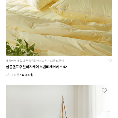
세상에서 제일 예쁜 상큼하면서도 부드러운 노란색
심플옐로우 알러지케어 누빔베개커버 소/대
원
원
28,000
14,000