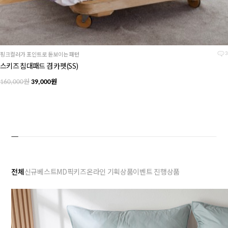
핑크컬러가 포인트로 돋보이는 패턴
3
스키즈 침대패드 겸 카펫(SS)
원
원
160,000
39,000
전체
신규
베스트
MD픽
키즈
온라인 기획상품
이벤트 진행상품