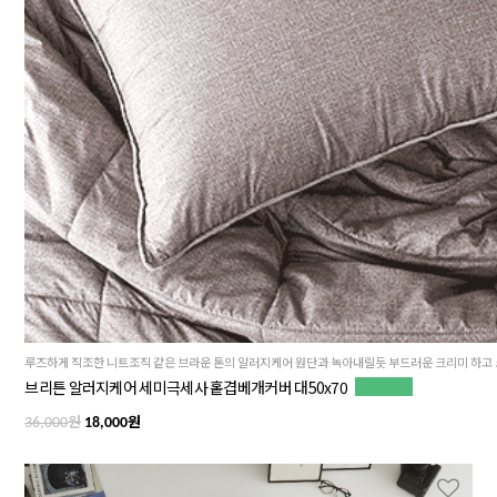
브리튼 알러지케어 세미극세사 홑겹베개커버 대50x70
원
원
36,000
18,000