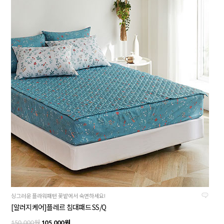
싱그러운 플라워패턴 꽃밭에서 숙면하세요!
[알러지케어]플레르 침대패드 SS/Q
원
원
150,000
105,000