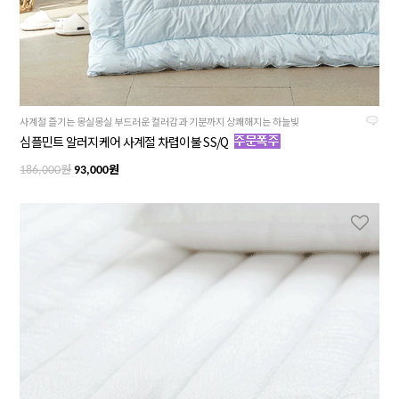
사계절 즐기는 몽실몽실 부드러운 컬러감과 기분까지 상쾌해지는 하늘빛
심플민트 알러지케어 사계절 차렵이불 SS/Q
원
원
186,000
93,000