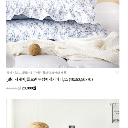
정성스럽고 세밀하게 표현된 플라워 패턴의 제품
[알러지케어]플로린 누빔베개커버 대/소 (40x60/50x70)
원
원
46,000
23,000