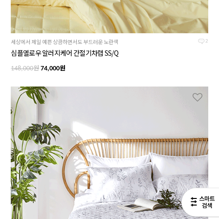
세상에서 제일 예쁜 상큼하면서도 부드러운 노란색
2
심플옐로우 알러지케어 간절기차렵 SS/Q
원
원
148,000
74,000