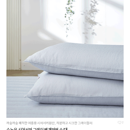
까슬까슬 쾌적한 여름용 시어서커원단, 차분하고 시크한 그레이컬러
2
스노우 시어서커 그레이 베개커버 소/대