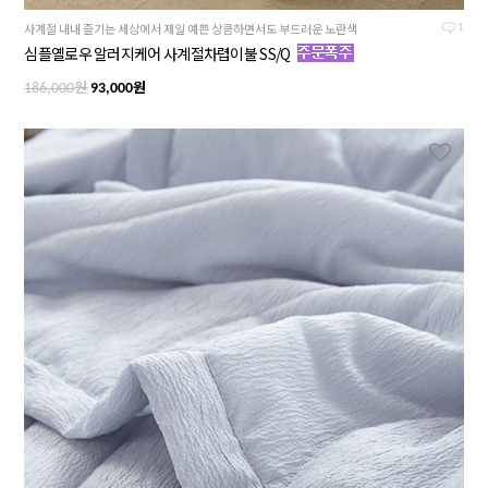
사계절 내내 즐기는 세상에서 제일 예쁜 상큼하면서도 부드러운 노란색
1
심플옐로우 알러지케어 사계절차렵이불 SS/Q
원
원
186,000
93,000