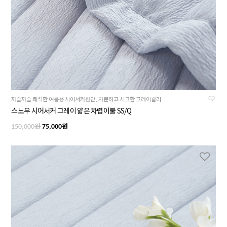
까슬까슬 쾌적한 여름용 시어서커원단, 차분하고 시크한 그레이컬러
스노우 시어서커 그레이 얇은 차렵이불 SS/Q
원
원
150,000
75,000