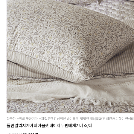
폴인 알러지케어 바이올렛 베이지 누빔베개커버 소/대