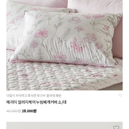
더없이 우아하고 화사한 핑크🌹 플라워 패턴
메리미 알러지케어 누빔베개커버 소/대
원
원
40,000
28,000