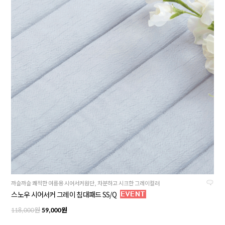
까슬까슬 쾌적한 여름용 시어서커원단, 차분하고 시크한 그레이컬러
스노우 시어서커 그레이 침대패드 SS/Q
원
원
118,000
59,000