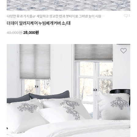
다양한 꽃과 가지를🌿 세밀하고 정교한 펜과 붓터치로 그려낸 눈이 시원한 더데이 시리즈
1
더데이 알러지케어 누빔베개커버 소/대
원
원
40,000
28,000