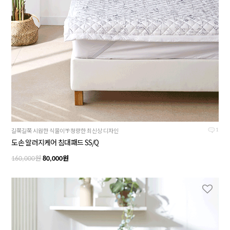
길쭉길쭉 시원한 식물이🌴청량한 최신상 디자인
1
도손 알러지케어 침대패드 SS/Q
원
원
160,000
80,000