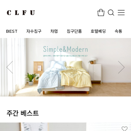
BEST
자수침구
차렵
침구단품
호텔베딩
속통
주간 베스트