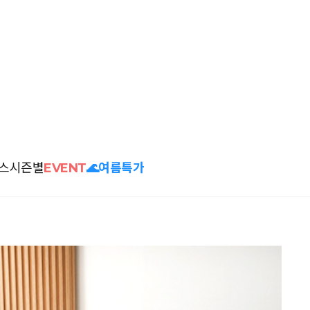
스
시즌별
EVENT
🌊여름특가