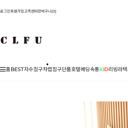
로그인
회원가입
고객센터
장바구니
0
홈
BEST
자수침구
차렵
침구단품
호텔베딩
속통
K
I
D
리빙
라텍