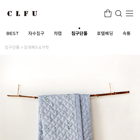
BEST
자수침구
차렵
침구단품
호텔베딩
속통
침구단품
침대패드&카펫