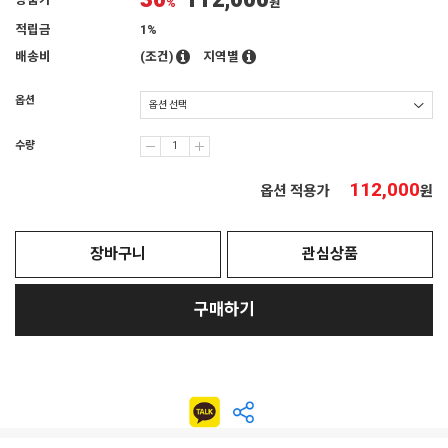
30
112,000
상품가
%
원
적립금
1%
배송비
(조건)
지역별
옵션
수량
112,000
옵션 적용가
원
장바구니
관심상품
구매하기