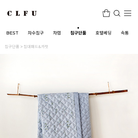
BEST
자수침구
차렵
침구단품
호텔베딩
속통
침구단품
침대패드&카펫