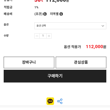
30
112,000
상품가
%
원
적립금
1%
배송비
(조건)
지역별
옵션
수량
112,000
옵션 적용가
원
장바구니
관심상품
구매하기