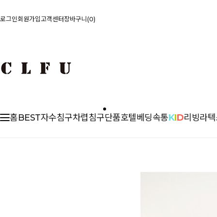
로그인
회원가입
고객센터
장바구니
0
홈
BEST
자수침구
차렵
침구단품
호텔베딩
속통
K
I
D
리빙
라텍