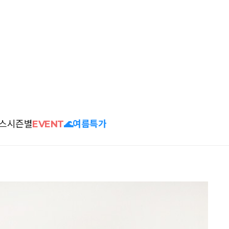
스
시즌별
EVENT
🌊여름특가