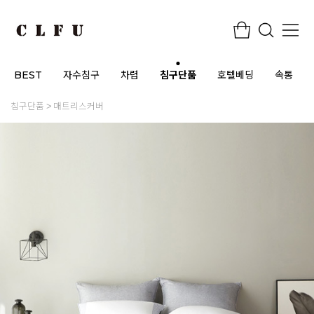
BEST
자수침구
차렵
침구단품
호텔베딩
속통
침구단품
매트리스커버