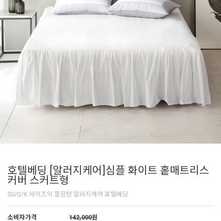
호텔베딩 [알러지케어]심플 화이트 홑매트리스
커버 스커트형
SS/Q/K 사이즈의 깔끔한 알러지케어 호텔베딩
소비자가격
142,000
원