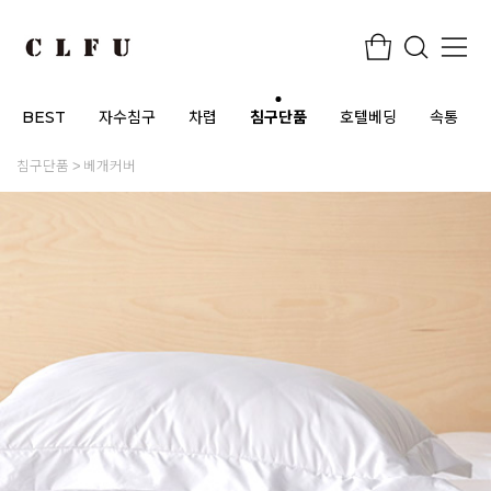
BEST
자수침구
차렵
침구단품
호텔베딩
속통
침구단품
베개커버