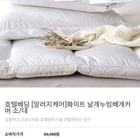
호텔베딩 [알러지케어]화이트 날개누빔베개커
버 소/대
심플하고 고급스러운 호텔분위기를 연출해주는 침구
소비자가격
50,000
원