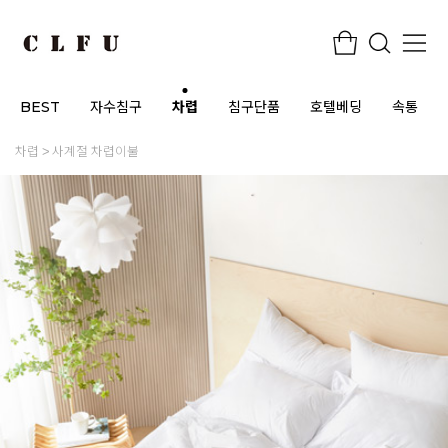
BEST
자수침구
차렵
침구단품
호텔베딩
속통
차렵
사계절 차렵이불