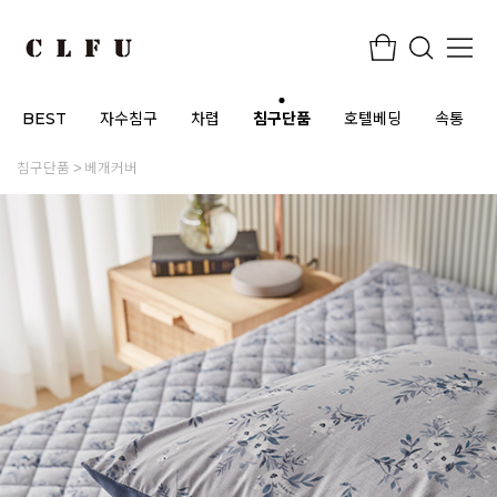
BEST
자수침구
차렵
침구단품
호텔베딩
속통
침구단품
베개커버