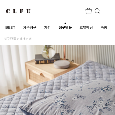
BEST
자수침구
차렵
침구단품
호텔베딩
속통
침구단품
베개커버