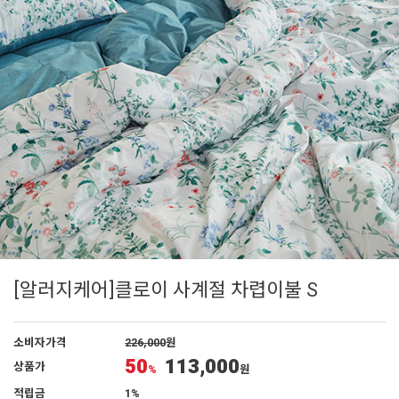
[알러지케어]클로이 사계절 차렵이불 S
소비자가격
226,000
원
50
113,000
상품가
%
원
적립금
1%