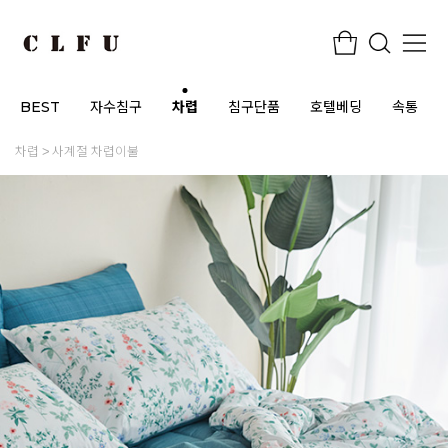
BEST
자수침구
차렵
침구단품
호텔베딩
속통
차렵
사계절 차렵이불