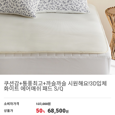
쿠션감+통풍최고+까슬까슬 시원해요!3D입체
화이트 에어매쉬 패드 S/Q
소비자가격
137,000
원
50
68,500
상품가
%
원