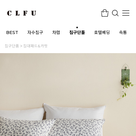
BEST
자수침구
차렵
침구단품
호텔베딩
속통
침구단품
침대패드&카펫