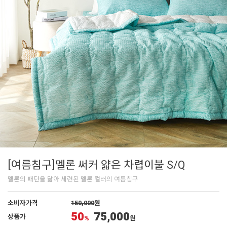
[여름침구]멜론 써커 얇은 차렵이불 S/Q
멜론의 패턴을 닮아 세련된 멜론 컬러의 여름침구
소비자가격
150,000
원
50
75,000
상품가
%
원