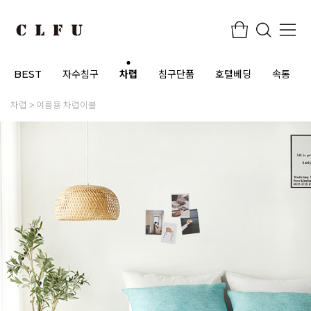
BEST
자수침구
차렵
침구단품
호텔베딩
속통
차렵
여름용 차렵이불