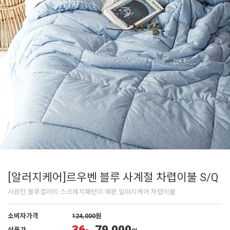
[알러지케어]르우벤 블루 사계절 차렵이불 S/Q
시원한 블루컬러의 스크레치패턴이 예쁜 알러지케어 차렵이불
소비자가격
124,000
원