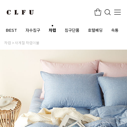
BEST
자수침구
차렵
침구단품
호텔베딩
속통
차렵
사계절 차렵이불