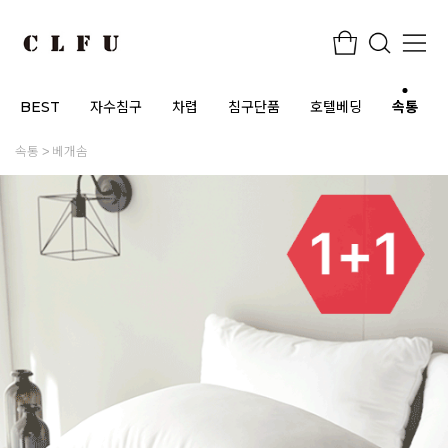
BEST
자수침구
차렵
침구단품
호텔베딩
속통
속통
베개솜