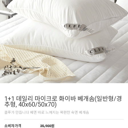
1+1 데일리 마이크로 화이바 베개솜(일반형/경
추형, 40x60/50x70)
클푸가 만듭니다 베면 바로 느껴지는 목편한 숙면 베개솜
소비자가격
35,900
원