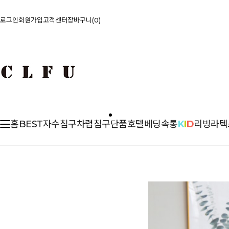
로그인
회원가입
고객센터
장바구니
0
홈
BEST
자수침구
차렵
침구단품
호텔베딩
속통
K
I
D
리빙
라텍