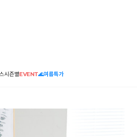
스
시즌별
EVENT
🌊여름특가